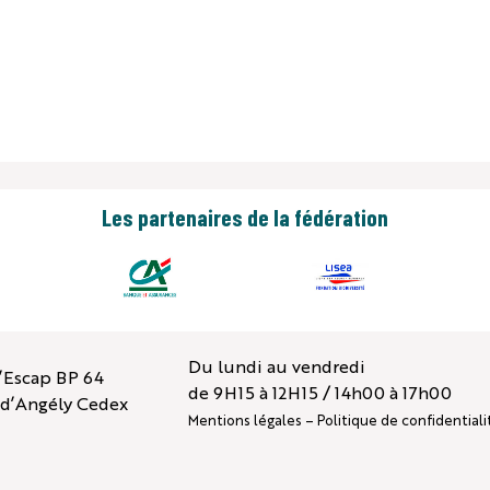
tes officiels
Annuaire
Vidéos
Perdrix La Royale
S
DOCUMENTATION
ACTUALITÉS
A
Les partenaires de la fédération
Du lundi au vendredi
l’Escap BP 64
de 9H15 à 12H15 / 14h00 à 17h00
n d’Angély Cedex
Mentions légales
–
Politique de confidentiali