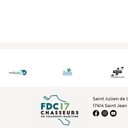
Espace adhérents
Espace territoire
Validation en ligne
Ac
FÉDÉRATION
FORMATION
Saint Julien de 
17414 Saint Jea