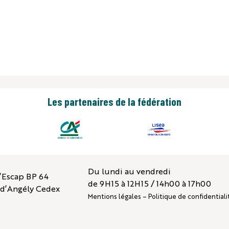
tes officiels
Annuaire
Vidéos
Perdrix La Royale
S
DOCUMENTATION
ACTUALITÉS
A
Les partenaires de la fédération
Du lundi au vendredi
l’Escap BP 64
de 9H15 à 12H15 / 14h00 à 17h00
n d’Angély Cedex
Mentions légales
–
Politique de confidentiali