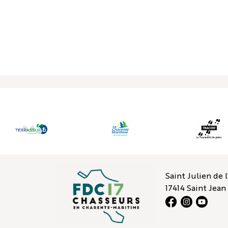
Espace adhérents
Espace territoire
Validation en ligne
Ac
FÉDÉRATION
FORMATION
Saint Julien de 
17414 Saint Jea