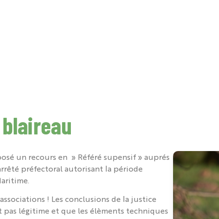
tes officiels
Annuaire
Vidéos
Perdrix La Royale
S
DOCUMENTATION
ACTUALITÉS
A
 blaireau
osé un recours en » Référé supensif » auprés
rrêté préfectoral autorisant la période
aritime.
s associations ! Les conclusions de la justice
st pas légitime et que les élèments techniques