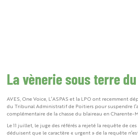
Espace adhérents
Espace territoire
Validation en ligne
Ac
FÉDÉRATION
FORMATION
La vènerie sous terre du
AVES, One Voice, L’ASPAS et la LPO ont recemment dép
du Tribunal Administratif de Poitiers pour suspendre l’a
complémentaire de la chasse du blaireau en Charente-M
Le 11 juillet, le juge des référés a rejeté la requête de ce
déduisent que le caractère « urgent » de la requête n’e